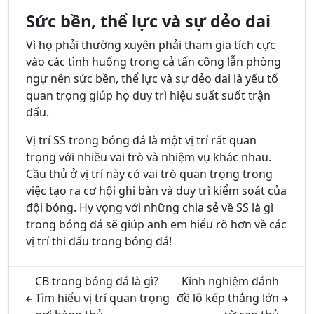
Sức bền, thể lực và sự dẻo dai
Vì họ phải thường xuyên phải tham gia tích cực
vào các tình huống trong cả tấn công lẫn phòng
ngự nên sức bền, thể lực và sự dẻo dai là yếu tố
quan trọng giúp họ duy trì hiệu suất suốt trận
đấu.
Vị trí SS trong bóng đá là một vị trí rất quan
trọng với nhiều vai trò và nhiệm vụ khác nhau.
Cầu thủ ở vị trí này có vai trò quan trọng trong
việc tạo ra cơ hội ghi bàn và duy trì kiểm soát của
đội bóng. Hy vọng với những chia sẻ về SS là gì
trong bóng đá
sẽ giúp anh em hiểu rõ hơn về các
vị trí thi đấu trong bóng đá!
CB trong bóng đá là gì?
Kinh nghiệm đánh
Tìm hiểu vị trí quan trọng
đề lô kép thắng lớn