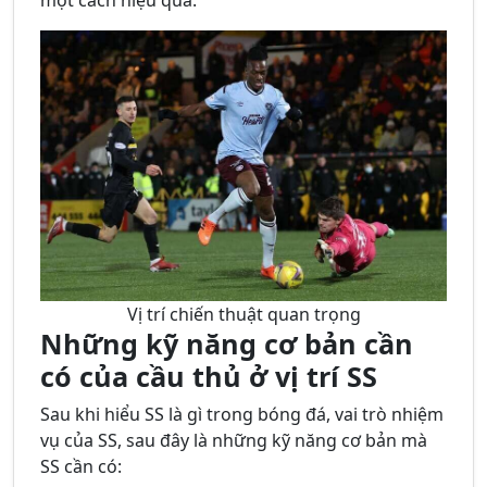
một cách hiệu quả.
Vị trí chiến thuật quan trọng
Những kỹ năng cơ bản cần
có của cầu thủ ở vị trí SS
Sau khi hiểu SS là gì trong bóng đá, vai trò nhiệm
vụ của SS, sau đây là những kỹ năng cơ bản mà
SS cần có: