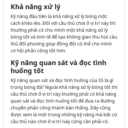
Khả năng xử lý
Kỹ năng đầu tiên là khả năng xử lý bóng một
cách khéo léo. Đối với cầu thủ chơi ở vị trí này thì
thường phải có cho mình một khả năng xử lý
bóng tốt và tinh tế để tạo không gian thu hút cầu
thủ đối phương giúp đồng đội có thể cho mình
cơ hội phản công tốt hơn.
Kỹ năng quan sát và đọc tình
huống tốt
Kỹ năng quan sát và đọc tình huống của SS là gì
trong bóng đá? Ngoài khả năng xử lý bóng tốt thì
cầu thủ chơi ở vị trí này thường phải có khả năng
quan sát và đọc tình huống tốt để đưa ra đường
chuyền phản công thành bàn thắng. Đây cũng
được xem là một trong những kỹ năng mà bất cứ
cầu thủ nào chơi ở vị trí này cũng cần phải có.