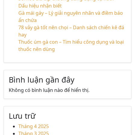
Dấu hiệu nhận biết
Gà mái gáy – Lý giải nguyên nhân và điềm báo
ẩn chứa
78 vảy gà tốt nên chọi – Danh sách chiến kê đá
hay
Thuốc úm gà con – Tìm hiểu công dụng và loại
thuốc nên dùng
Bình luận gần đây
Không có bình luận nào để hiển thị.
Lưu trữ
Tháng 4 2025
Tháng 3 2025