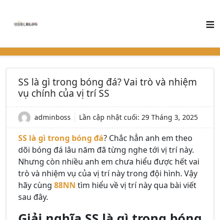
SS là gì trong bóng đá? Vai trò và nhiệm
vụ chính của vị trí SS
adminboss
Lần cập nhật cuối:
29 Tháng 3, 2025
SS là gì trong bóng đá
? Chắc hẳn anh em theo
dõi bóng đá lâu năm đã từng nghe tới vị trí này.
Nhưng còn nhiều anh em chưa hiểu được hết vai
trò và nhiệm vụ của vị trí này trong đội hình. Vậy
hãy cùng
88NN
tìm hiểu về vị trí này qua bài viết
sau đây.
Giải nghĩa SS là gì trong bóng