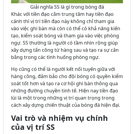
Giải nghĩa SS là gì trong bóng đá
Khác với tiền đạo cắm trung tâm hay tiền đạo
cánh thì vị trí tiền đạo này không chỉ tham gia
vào việc ghi bàn mà còn có thể có khả năng kiến
tạo, kiểm soát bóng và tham gia vào việc phòng
ngự. SS thường là người có tầm nhìn rộng giúp
xây dựng tấn công từ hàng sau và tạo ra sự cân
bằng trong các tình huống phòng ngự.
Họ cũng có thể là người kết nối tuyến giữa với
hàng công, đảm bảo cho đội bóng có quyền kiểm
soát tốt hơn và tạo ra cơ hội ghi bàn thông qua
những đường chuyền tinh tế. Hiện nay tiền đạo
lùi là một trong những vị trí quan trọng trong
cách xây dựng chiến thuật của bóng đá hiện đại.
Vai trò và nhiệm vụ chính
của vị trí SS