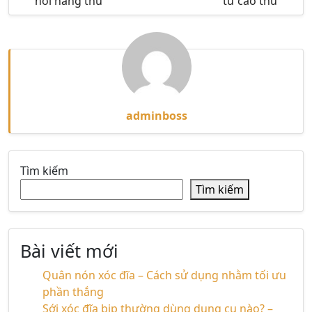
nơi hàng thủ
từ cao thủ
adminboss
Tìm kiếm
Tìm kiếm
Bài viết mới
Quân nón xóc đĩa – Cách sử dụng nhằm tối ưu
phần thắng
Sới xóc đĩa bịp thường dùng dụng cụ nào? –