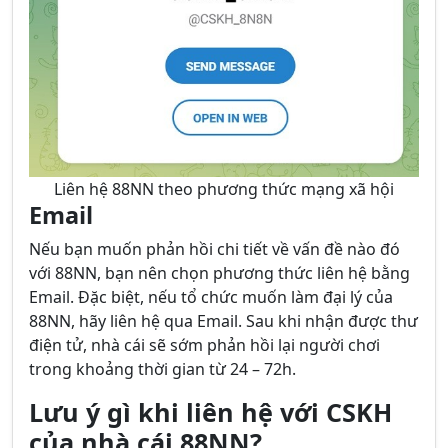
Liên hệ 88NN theo phương thức mạng xã hội
Email
Nếu bạn muốn phản hồi chi tiết về vấn đề nào đó
với 88NN, bạn nên chọn phương thức liên hệ bằng
Email. Đặc biệt, nếu tổ chức muốn làm đại lý của
88NN, hãy liên hệ qua Email. Sau khi nhận được thư
điện tử, nhà cái sẽ sớm phản hồi lại người chơi
trong khoảng thời gian từ 24 – 72h.
Lưu ý gì khi liên hệ với CSKH
của nhà cái 88NN?