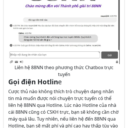
Liên hệ 88NN theo phương thức Chatbox trực
tuyến
Gọi điện Hotlin
e
Cược thủ nào không thích trò chuyện dạng nhắn
tin mà muốn được nói chuyện trực tuyến có thể
liên hệ 88NN qua Hotline. Lúc nào Hotline của nhà
cái 88NN cũng có CSKH trực, bạn sẽ không cần chờ
máy quá lâu. Tuy nhiên, nếu liên hệ đến 88NN qua
Hotline, bạn sẽ mất phí và phí cao hay thấp tùy vào