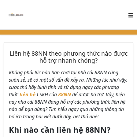
Liên hệ 88NN theo phương thức nào được
hỗ trợ nhanh chóng?
Không phải lúc nào bạn chơi tại nhà cái 88NN cũng
suôn sẻ, sẽ có một số vấn đề xảy ra. Những lúc như vậy,
cược thủ hãy bình tĩnh và sử dụng ngay các phương
thức
liên hệ
CSKH của
88NN
để được hỗ trợ. Vậy, hiện
nay nhà cái 88NN đang hỗ trợ các phương thức liên hệ
nào để bạn dùng? Tìm hiểu ngay qua những thông tin
bổ ích trong bài viết dưới đây, bet thủ nhé!
Khi nào cần liên hệ 88NN?