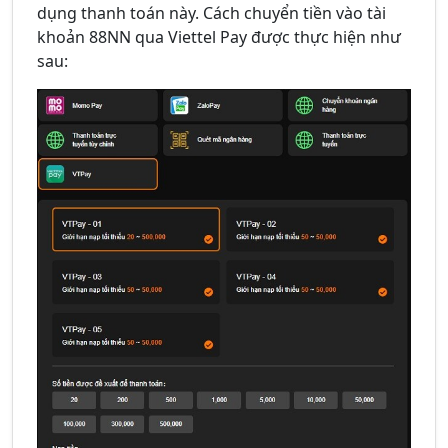
dụng thanh toán này. Cách chuyển tiền vào tài
khoản 88NN qua Viettel Pay được thực hiện như
sau: