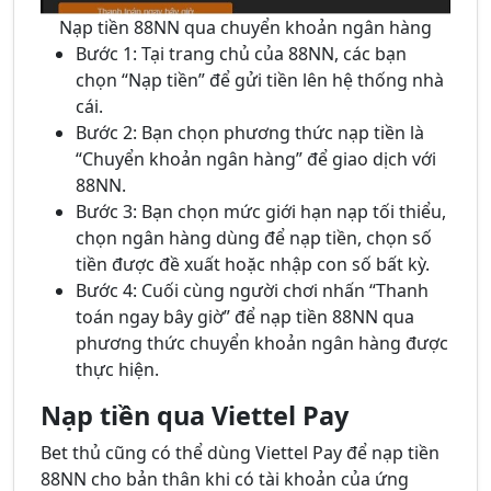
Nạp tiền 88NN qua chuyển khoản ngân hàng
Bước 1: Tại trang chủ của 88NN, các bạn
chọn “Nạp tiền” để gửi tiền lên hệ thống nhà
cái.
Bước 2: Bạn chọn phương thức nạp tiền là
“Chuyển khoản ngân hàng” để giao dịch với
88NN.
Bước 3: Bạn chọn mức giới hạn nạp tối thiểu,
chọn ngân hàng dùng để nạp tiền, chọn số
tiền được đề xuất hoặc nhập con số bất kỳ.
Bước 4: Cuối cùng người chơi nhấn “Thanh
toán ngay bây giờ” để nạp tiền 88NN qua
phương thức chuyển khoản ngân hàng được
thực hiện.
Nạp tiền qua Viettel Pay
Bet thủ cũng có thể dùng Viettel Pay để nạp tiền
88NN cho bản thân khi có tài khoản của ứng