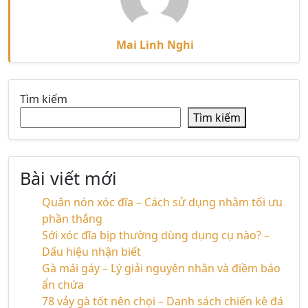
Mai Linh Nghi
Tìm kiếm
Tìm kiếm
Bài viết mới
Quân nón xóc đĩa – Cách sử dụng nhằm tối ưu
phần thắng
Sới xóc đĩa bịp thường dùng dụng cụ nào? –
Dấu hiệu nhận biết
Gà mái gáy – Lý giải nguyên nhân và điềm báo
ẩn chứa
78 vảy gà tốt nên chọi – Danh sách chiến kê đá