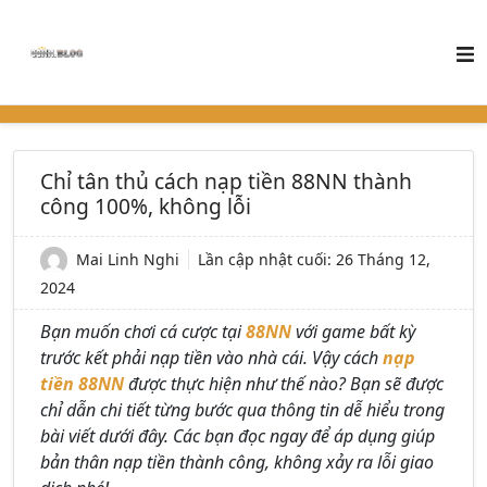
Chỉ tân thủ cách nạp tiền 88NN thành
công 100%, không lỗi
Mai Linh Nghi
Lần cập nhật cuối:
26 Tháng 12,
2024
Bạn muốn chơi cá cược tại
88NN
với game bất kỳ
trước kết phải nạp tiền vào nhà cái. Vậy cách
nạp
tiền 88NN
được thực hiện như thế nào? Bạn sẽ được
chỉ dẫn chi tiết từng bước qua thông tin dễ hiểu trong
bài viết dưới đây. Các bạn đọc ngay để áp dụng giúp
bản thân nạp tiền thành công, không xảy ra lỗi giao