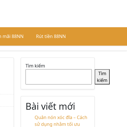
n mãi 88NN
Rút tiền 88NN
Tìm kiếm
Tìm
kiếm
Bài viết mới
Quân nón xóc đĩa – Cách
sử dụng nhằm tối ưu