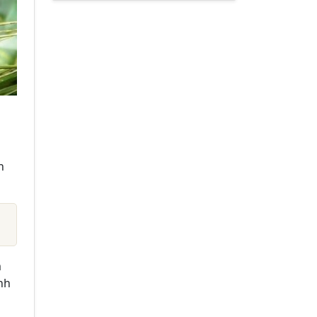
n
m
nh