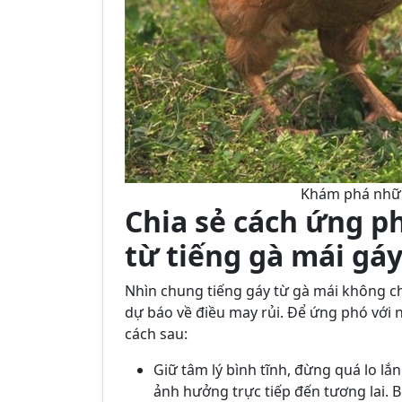
Khám phá nhữn
Chia sẻ cách ứng p
từ tiếng gà mái gá
Nhìn chung tiếng gáy từ gà mái không ch
dự báo về điều may rủi. Để ứng phó với
cách sau:
Giữ tâm lý bình tĩnh, đừng quá lo l
ảnh hưởng trực tiếp đến tương lai. 