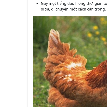
Gáy một tiếng dài: Trong thời gian t
đi xa, di chuyển một cách cẩn trọng.