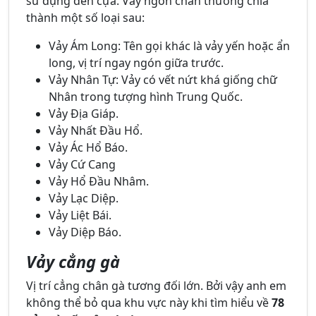
sử dụng đến cựa. Vảy ngón chân thường chia
thành một số loại sau:
Vảy Ám Long: Tên gọi khác là vảy yến hoặc ẩn
long, vị trí ngay ngón giữa trước.
Vảy Nhân Tự: Vảy có vết nứt khá giống chữ
Nhân trong tượng hình Trung Quốc.
Vảy Địa Giáp.
Vảy Nhất Đầu Hổ.
Vảy Ác Hổ Báo.
Vảy Cứ Cang
Vảy Hổ Đầu Nhâm.
Vảy Lạc Diệp.
Vảy Liệt Bái.
Vảy Diệp Báo.
Vảy cẳng gà
Vị trí cẳng chân gà tương đối lớn. Bởi vậy anh em
không thể bỏ qua khu vực này khi tìm hiểu về
78