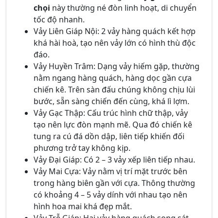
chọi
này thường né đòn linh hoạt, di chuyển
tốc độ nhanh.
Vảy Liên Giáp Nội: 2 vảy hàng quách kết hợp
khá hài hoà, tạo nên vảy lớn có hình thù độc
đáo.
Vảy Huyền Trâm: Dạng vảy hiếm gặp, thường
nằm ngang hàng quách, hàng dọc gần cựa
chiến kê. Trên sàn đấu chúng không chịu lùi
bước, sẵn sàng chiến đến cùng, khá lì lợm.
Vảy Gạc Thập: Cấu trúc hình chữ thập, vảy
tạo nên lực đòn mạnh mẽ. Qua đó chiến kê
tung ra cú đá dồn dập, liên tiếp khiến đối
phương trở tay không kịp.
Vảy Đại Giáp: Có 2 – 3 vảy xếp liên tiếp nhau.
Vảy Mai Cựa: Vảy nằm vị trí mặt trước bên
trong hàng biên gần với cựa. Thông thường
có khoảng 4 – 5 vảy dính với nhau tạo nên
hình hoa mai khá đẹp mắt.