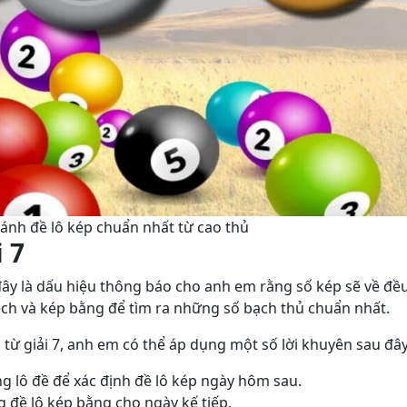
ánh đề lô kép chuẩn nhất từ cao thủ
i 7
ì đây là dấu hiệu thông báo cho anh em rằng số kép sẽ về đề
ệch và kép bằng để tìm ra những số bạch thủ chuẩn nhất.
từ giải 7, anh em có thể áp dụng một số lời khuyên sau đây
ụng lô đề để xác định đề lô kép ngày hôm sau.
ng đề lô kép bằng cho ngày kế tiếp.