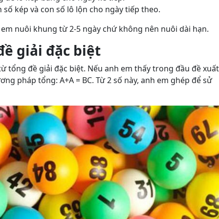
 số kép và con số lô lộn cho ngày tiếp theo.
nh em nuôi khung từ 2-5 ngày chứ không nên nuôi dài hạn.
đề giải đặc biệt
từ tổng đề giải đặc biệt. Nếu anh em thấy trong đầu đề xuất
ơng pháp tổng: A+A = BC. Từ 2 số này, anh em ghép để sử