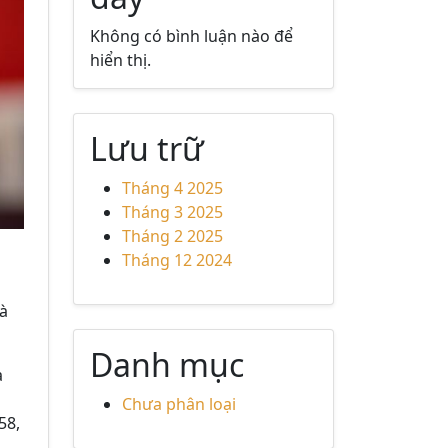
Không có bình luận nào để
hiển thị.
Lưu trữ
Tháng 4 2025
Tháng 3 2025
Tháng 2 2025
Tháng 12 2024
mà
Danh mục
à
Chưa phân loại
58,