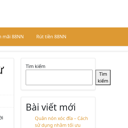
n mãi 88NN
Rút tiền 88NN
ừ
Tìm kiếm
Tìm
kiếm
Bài viết mới
ời
Quân nón xóc đĩa – Cách
N
sử dụng nhằm tối ưu