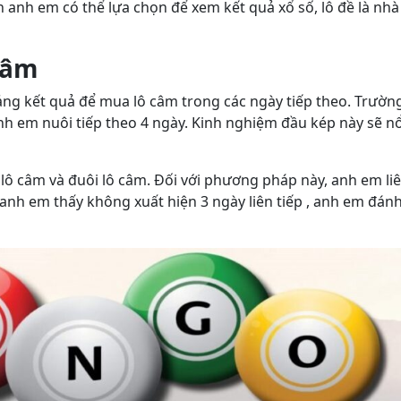
n anh em có thể lựa chọn để xem kết quả xổ số, lô đề là nhà
 câm
ảng kết quả để mua lô câm trong các ngày tiếp theo. Trườn
nh em nuôi tiếp theo 4 ngày. Kinh nghiệm đầu kép này sẽ n
lô câm và đuôi lô câm. Đối với phương pháp này, anh em li
 anh em thấy không xuất hiện 3 ngày liên tiếp , anh em đán