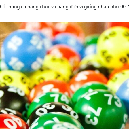
phổ thông có hàng chục và hàng đơn vị giống nhau như 00, 