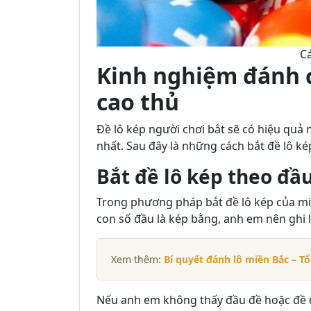
Cá
Kinh nghiệm đánh đ
cao thủ
Đề lô kép người chơi bắt sẽ có hiệu qu
nhất. Sau đây là những cách bắt đề lô k
Bắt đề lô kép theo đầu
Trong phương pháp bắt đề lô kép của miề
con số đầu là kép bằng, anh em nên ghi l
Xem thêm:
Bí quyết đánh lô miền Bắc – T
Nếu anh em không thấy đầu đề hoặc đề đu