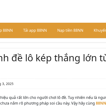
p 88NN
Tải app 88NN
Nạp tiền 88NN
Khuyế
h đề lô kép thắng lớn t
 3, 2025
iệu quả rất lớn cho người chơi lô đề. Tuy nhiên nếu là ngư
n chưa nắm rõ phương pháp soi cầu này. Vậy hãy cùng
88N