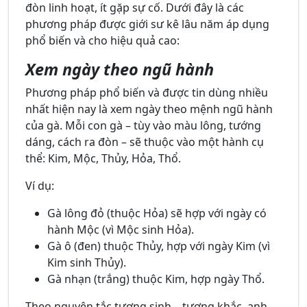
đòn linh hoạt, ít gặp sự cố. Dưới đây là các
phương pháp được giới sư kê lâu năm áp dụng
phổ biến và cho hiệu quả cao:
Xem ngày theo ngũ hành
Phương pháp phổ biến và được tin dùng nhiều
nhất hiện nay là xem ngày theo mệnh ngũ hành
của gà. Mỗi con gà – tùy vào màu lông, tướng
dáng, cách ra đòn – sẽ thuộc vào một hành cụ
thể: Kim, Mộc, Thủy, Hỏa, Thổ.
Ví dụ:
Gà lông đỏ (thuộc Hỏa) sẽ hợp với ngày có
hành Mộc (vì Mộc sinh Hỏa).
Gà ô (đen) thuộc Thủy, hợp với ngày Kim (vì
Kim sinh Thủy).
Gà nhạn (trắng) thuộc Kim, hợp ngày Thổ.
Theo nguyên tắc tương sinh – tương khắc, anh