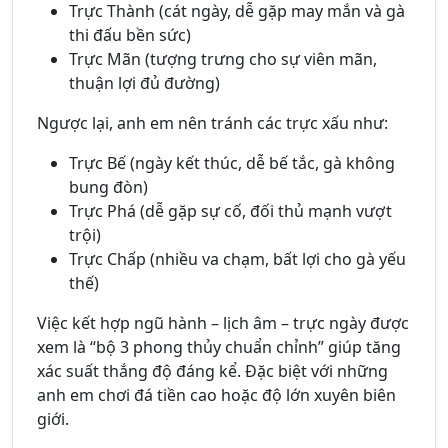
Trực Thành (cát ngày, dễ gặp may mắn và gà
thi đấu bền sức)
Trực Mãn (tượng trưng cho sự viên mãn,
thuận lợi đủ đường)
Ngược lại, anh em nên tránh các trực xấu như:
Trực Bế (ngày kết thúc, dễ bế tắc, gà không
bung đòn)
Trực Phá (dễ gặp sự cố, đối thủ mạnh vượt
trội)
Trực Chấp (nhiều va chạm, bất lợi cho gà yếu
thế)
Việc kết hợp ngũ hành – lịch âm – trực ngày được
xem là “bộ 3 phong thủy chuẩn chỉnh” giúp tăng
xác suất thắng độ đáng kể. Đặc biệt với những
anh em chơi đá tiền cao hoặc độ lớn xuyên biên
giới.