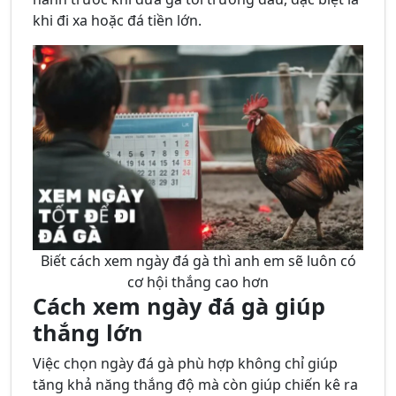
khi đi xa hoặc đá tiền lớn.
Biết cách xem ngày đá gà thì anh em sẽ luôn có
cơ hội thắng cao hơn
Cách xem ngày đá gà giúp
thắng lớn
Việc chọn ngày đá gà phù hợp không chỉ giúp
tăng khả năng thắng độ mà còn giúp chiến kê ra