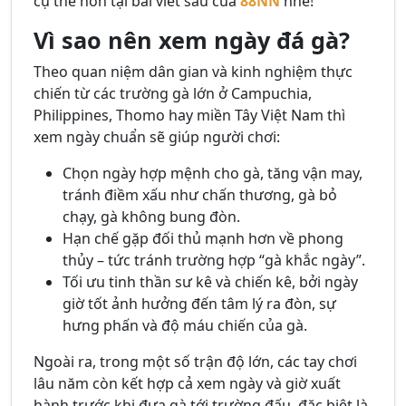
cụ thể hơn tại bài viết sau của
88NN
nhé!
Vì sao nên xem ngày đá gà?
Theo quan niệm dân gian và kinh nghiệm thực
chiến từ các trường gà lớn ở Campuchia,
Philippines, Thomo hay miền Tây Việt Nam thì
xem ngày chuẩn sẽ giúp người chơi:
Chọn ngày hợp mệnh cho gà, tăng vận may,
tránh điềm xấu như chấn thương, gà bỏ
chạy, gà không bung đòn.
Hạn chế gặp đối thủ mạnh hơn về phong
thủy – tức tránh trường hợp “gà khắc ngày”.
Tối ưu tinh thần sư kê và chiến kê, bởi ngày
giờ tốt ảnh hưởng đến tâm lý ra đòn, sự
hưng phấn và độ máu chiến của gà.
Ngoài ra, trong một số trận độ lớn, các tay chơi
lâu năm còn kết hợp cả xem ngày và giờ xuất
hành trước khi đưa gà tới trường đấu, đặc biệt là