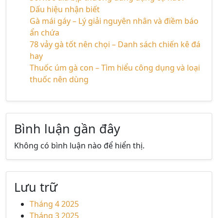
Dấu hiệu nhận biết
Gà mái gáy – Lý giải nguyên nhân và điềm báo
ẩn chứa
78 vảy gà tốt nên chọi – Danh sách chiến kê đá
hay
Thuốc úm gà con – Tìm hiểu công dụng và loại
thuốc nên dùng
Bình luận gần đây
Không có bình luận nào để hiển thị.
Lưu trữ
Tháng 4 2025
Tháng 3 2025