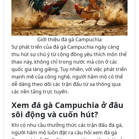
Giới thiệu đá gà Campuchia
Sự phát triển của đá gà Campuchia ngày càng
thu hút sự chú ý từ cộng đồng yêu thích môn thể
thao này, không chỉ trong nước mà còn ở các
quốc gia láng giềng. Tuy nhiên, với việc phát triển
mạnh mẽ của công nghệ, người hâm mộ có thể
dễ dàng theo dõi các trận đấu từ xa thông qua
các nền tảng trực tuyến.
Xem đá gà Campuchia ở đâu
sôi động và cuốn hút?
Khi có nhu cầu thưởng thức các trận đấu đá gà,
người hâm mộ luôn đặt ra câu hỏi xem đá gà