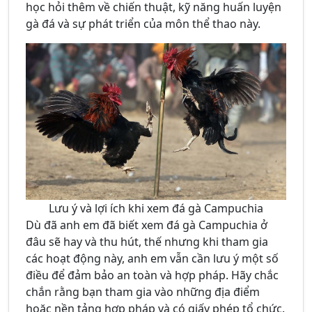
học hỏi thêm về chiến thuật, kỹ năng huấn luyện
gà đá và sự phát triển của môn thể thao này.
Lưu ý và lợi ích khi xem đá gà Campuchia
Dù đã anh em đã biết xem đá gà Campuchia ở
đâu sẽ hay và thu hút, thế nhưng khi tham gia
các hoạt động này, anh em vẫn cần lưu ý một số
điều để đảm bảo an toàn và hợp pháp. Hãy chắc
chắn rằng bạn tham gia vào những địa điểm
hoặc nền tảng hợp pháp và có giấy phép tổ chức.