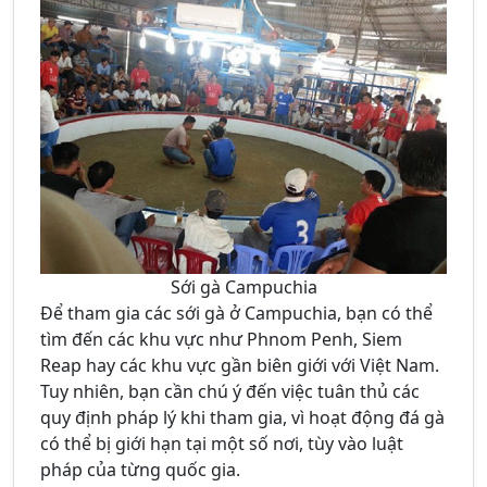
Sới gà Campuchia
Để tham gia các sới gà ở Campuchia, bạn có thể
tìm đến các khu vực như Phnom Penh, Siem
Reap hay các khu vực gần biên giới với Việt Nam.
Tuy nhiên, bạn cần chú ý đến việc tuân thủ các
quy định pháp lý khi tham gia, vì hoạt động đá gà
có thể bị giới hạn tại một số nơi, tùy vào luật
pháp của từng quốc gia.