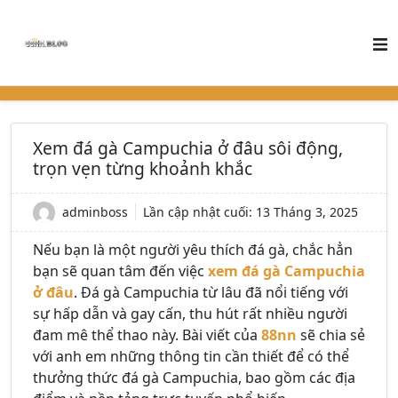
Xem đá gà Campuchia ở đâu sôi động,
trọn vẹn từng khoảnh khắc
adminboss
Lần cập nhật cuối:
13 Tháng 3, 2025
Nếu bạn là một người yêu thích đá gà, chắc hẳn
bạn sẽ quan tâm đến việc
xem đá gà Campuchia
ở đâu
. Đá gà Campuchia từ lâu đã nổi tiếng với
sự hấp dẫn và gay cấn, thu hút rất nhiều người
đam mê thể thao này. Bài viết của
88nn
sẽ chia sẻ
với anh em những thông tin cần thiết để có thể
thưởng thức đá gà Campuchia, bao gồm các địa