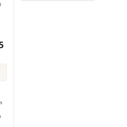
i
.
5
ận
u