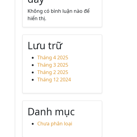
Không có bình luận nào để
hiển thị.
Lưu trữ
Tháng 4 2025
Tháng 3 2025
Tháng 2 2025
Tháng 12 2024
Danh mục
Chưa phân loại