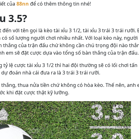
iết của
88nn
để có thêm thông tin nhé!
u 3.5?
ến với tên gọi là kèo tài xỉu 3 1/2, tài xỉu 3 trái 3 trái rưỡi.
có số lượng người chơi nhiều nhất. Với loại kèo này, người
n thắng của trận đấu chứ không cần chú trọng đội nào thắ
nh em sẽ đặt cược dựa vào tổng số bàn thắng của trận đấu
ỷ lệ cược tài xỉu 3 1/2 thì hai đội thường sẽ có lối chơi tấn
 đoán nhà cái đưa ra là 3 trái 3 trái rưỡi.
hợp thắng, thua nửa tiền chứ không có hòa kèo. Thế nên, anh
ước khi đặt cược thật kỹ lưỡng.