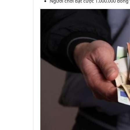
Người chơi đặt cược 1.000.000 đồng v