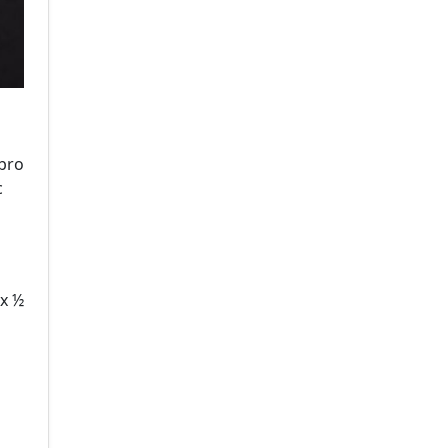
ebro
c
 x ½