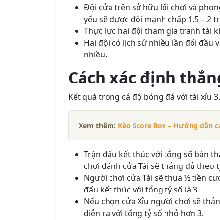
Đội cửa trên sở hữu lối chơi và phon
yếu sẽ được đội mạnh chấp 1.5 – 2 tr
Thực lực hai đội tham gia tranh tài k
Hai đội có lịch sử nhiều lần đối đầu
nhiều.
Cách xác định thắng
Kết quả trong cá độ bóng đá với tài xỉu 
Xem thêm:
Kèo Score Box – Hướng dẫn cá
Trận đấu kết thúc với tổng số bàn thắ
chơi đánh cửa Tài sẽ thắng đủ theo t
Người chơi cửa Tài sẽ thua ½ tiền c
đấu kết thúc với tổng tỷ số là 3.
Nếu chọn cửa Xỉu người chơi sẽ thắng
diễn ra với tổng tỷ số nhỏ hơn 3.