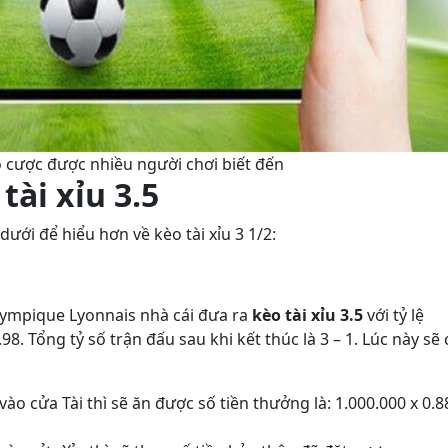
èo cược được nhiều người chơi biết đến
tài xỉu 3.5
ới để hiểu hơn về kèo tài xỉu 3 1/2:
Olympique Lyonnais nhà cái đưa ra
kèo tài xỉu 3.5
với tỷ lệ
.98. Tổng tỷ số trận đấu sau khi kết thúc là 3 – 1. Lúc này sẽ 
ào cửa Tài thì sẽ ăn được số tiền thưởng là: 1.000.000 x 0.8