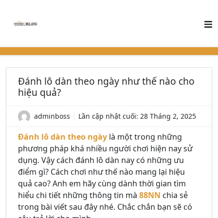
Đánh lô dàn theo ngày như thế nào cho
hiệu quả?
adminboss
Lần cập nhật cuối:
28 Tháng 2, 2025
Đánh lô dàn theo ngày
là một trong những
phương pháp khá nhiều người chơi hiện nay sử
dụng. Vậy cách đánh lô dàn nay có những ưu
điểm gì? Cách chơi như thế nào mang lại hiệu
quả cao? Anh em hãy cùng dành thời gian tìm
hiểu chi tiết những thông tin mà
88NN
chia sẻ
trong bài viết sau đây nhé. Chắc chắn bạn sẽ có