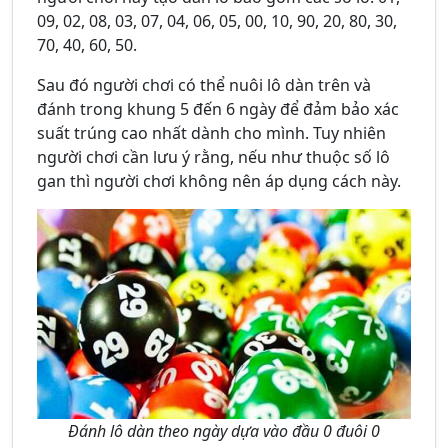
09, 02, 08, 03, 07, 04, 06, 05, 00, 10, 90, 20, 80, 30,
70, 40, 60, 50.
Sau đó người chơi có thể nuôi lô dàn trên và
đánh trong khung 5 đến 6 ngày để đảm bảo xác
suất trúng cao nhất dành cho mình. Tuy nhiên
người chơi cần lưu ý rằng, nếu như thuộc số lô
gan thì người chơi không nên áp dụng cách này.
Đánh lô dàn theo ngày dựa vào đầu 0 đuôi 0