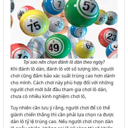
Tại sao nên chọn đánh lô dàn theo ngày?
Khi đánh lô dàn, đánh lô với số lượng lớn, người
chơi cũng đảm bảo xác suất trúng cao hơn dành
cho mình. Cách chơi này phù hợp đối với những
người chơi mới bắt đầu tham gia chơi lô dàn,
chưa có nhiều kinh nghiệm chơi lô,
Tuy nhiên cần lưu ý rằng, người chơi để có thể
giành chiến thắng thì cần phải lựa chọn ra được
dàn lô tỷ lệ trúng cao. Nếu người chơi chọn dàn