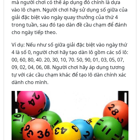
mà người chơi có thể áp dụng đó chính là dựa
vào lô chạm. Người chơi hãy sử dụng số giữa của
giải đặc biệt vào ngày quay thưởng của thứ 4
trong tuần, sau đó tạo dàn đề cầu chạm để đánh
cho ngày tiếp theo.
Ví dụ: Nếu như số giữa giải đặc biệt vào ngày thứ
4 là số 0, người chơi hãy tạo dàn lô gồm các số lô:
00, 60, 80, 40. 20, 30, 10, 70. 50, 90, 01, 03, 05, 07,
09, 02, 04, 06, 08. Người chơi hãy áp dụng tương
tự với các cầu chạm khác để tạo lô dàn chính xác
dành cho mình.