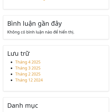
Bình luận gần đây
Không có bình luận nào để hiển thị.
Lưu trữ
Tháng 4 2025
Tháng 3 2025
Tháng 2 2025
Tháng 12 2024
Danh mục