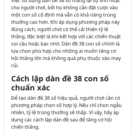
Việc sử dụng dàn đề 38 số mang lại sự linh hoạt
cho người chơi, bởi họ không cần đặt cược vào
một con số cố định mà vẫn có khả năng trúng
thưởng cao hơn. Khi áp dụng phương pháp này
đúng cách, người chơi có thể cải thiện tỷ lệ
thắng, đặc biệt là khi kết hợp với các chiến thuật
soi cầu hoặc bạc nhớ. Dàn đề 38 con số chính là
lựa chọn phù hợp cho những ai muốn tăng cơ
hội thắng lớn mà không quá phụ thuộc vào may
rủi.
Cách lập dàn đề 38 con số
chuẩn xác
Để tạo dàn đề 38 số hiệu quả, người chơi cần có
phương pháp chọn số hợp lý. Nếu chỉ chọn ngẫu
nhiên, tỷ lệ trúng thưởng sẽ thấp. Vì vậy, hãy áp
dụng các cách lập dàn đề sau để tăng cơ hội
chiến thắng.