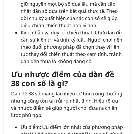
giữ nguyên một bộ số quá lâu mà cần cập
nhật dàn số dựa trên kết quả thực tế. Theo
dõi chu kỳ xuất hiện của các con số sẽ giúp
điều chỉnh chiến thuật hợp lý hơn.
Kiên nhẫn và duy trì chiến thuật: Chơi dàn đề
cần sự kiên trì và tính kỷ luật. Người chơi nên
theo đuổi phương pháp đã chọn thay vì liên
tục thay đổi chiến thuật theo cảm tính, tránh
dẫn đến thua lỗ không đáng có.
Ưu nhược điểm của dàn đề
38 con số là gì?
Dàn đề 38 số mang lại nhiều cơ hội trúng thưởng
nhưng cũng tồn tại rủi ro nhất định. Hiểu rõ ưu
và nhược điểm sẽ giúp người chơi đưa ra chiến
lược phù hợp.
Ưu điểm: Ưu điểm lớn nhất của phương pháp