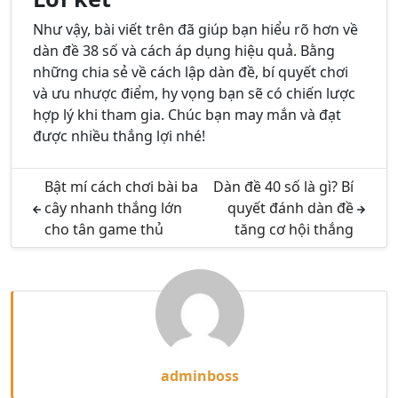
Như vậy, bài viết trên đã giúp bạn hiểu rõ hơn về
dàn đề 38 số và cách áp dụng hiệu quả. Bằng
những chia sẻ về cách lập dàn đề, bí quyết chơi
và ưu nhược điểm, hy vọng bạn sẽ có chiến lược
hợp lý khi tham gia. Chúc bạn may mắn và đạt
được nhiều thắng lợi nhé!
Bật mí cách chơi bài ba
Dàn đề 40 số là gì? Bí
cây nhanh thắng lớn
quyết đánh dàn đề
cho tân game thủ
tăng cơ hội thắng
adminboss