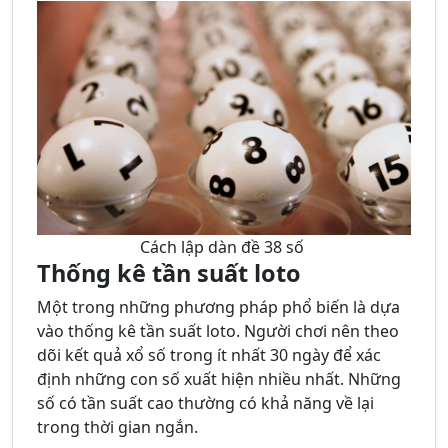
Cách lập dàn đề 38 số
Thống kê tần suất loto
Một trong những phương pháp phổ biến là dựa
vào thống kê tần suất loto. Người chơi nên theo
dõi kết quả xổ số trong ít nhất 30 ngày để xác
định những con số xuất hiện nhiều nhất. Những
số có tần suất cao thường có khả năng về lại
trong thời gian ngắn.