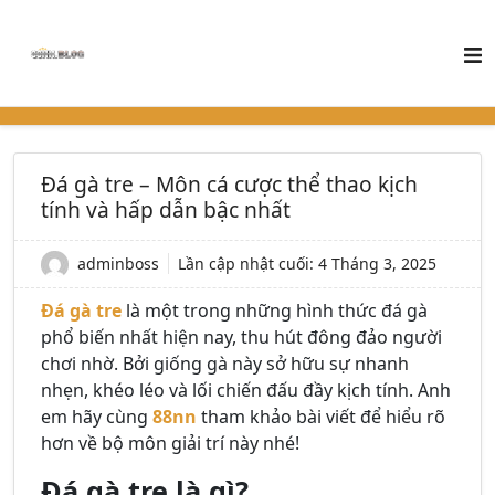
Đá gà tre – Môn cá cược thể thao kịch
tính và hấp dẫn bậc nhất
adminboss
Lần cập nhật cuối:
4 Tháng 3, 2025
Đá gà tre
là một trong những hình thức đá gà
phổ biến nhất hiện nay, thu hút đông đảo người
chơi nhờ. Bởi giống gà này sở hữu sự nhanh
nhẹn, khéo léo và lối chiến đấu đầy kịch tính. Anh
em hãy cùng
88nn
tham khảo bài viết để hiểu rõ
hơn về bộ môn giải trí này nhé!
Đá gà tre là gì?