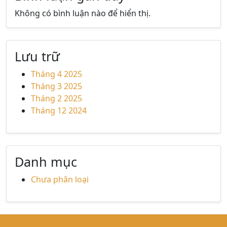
Không có bình luận nào để hiển thị.
Lưu trữ
Tháng 4 2025
Tháng 3 2025
Tháng 2 2025
Tháng 12 2024
Danh mục
Chưa phân loại