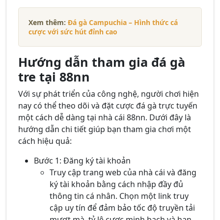
Xem thêm:
Đá gà Campuchia – Hình thức cá
cược với sức hút đỉnh cao
Hướng dẫn tham gia đá gà
tre tại 88nn
Với sự phát triển của công nghệ, người chơi hiện
nay có thể theo dõi và đặt cược đá gà trực tuyến
một cách dễ dàng tại nhà cái 88nn. Dưới đây là
hướng dẫn chi tiết giúp bạn tham gia chơi một
cách hiệu quả:
Bước 1: Đăng ký tài khoản
Truy cập trang web của nhà cái và đăng
ký tài khoản bằng cách nhập đầy đủ
thông tin cá nhân. Chọn một link truy
cập uy tín để đảm bảo tốc độ truyền tải
mượt mà, tỷ lệ cược minh bạch và hạn