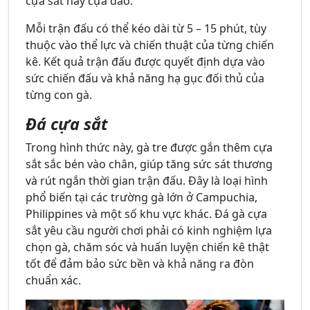
cựa sắt hay cựa dao.
Mỗi trận đấu có thể kéo dài từ 5 – 15 phút, tùy
thuộc vào thể lực và chiến thuật của từng chiến
kê. Kết quả trận đấu được quyết định dựa vào
sức chiến đấu và khả năng hạ gục đối thủ của
từng con gà.
Đá cựa sắt
Trong hình thức này, gà tre được gắn thêm cựa
sắt sắc bén vào chân, giúp tăng sức sát thương
và rút ngắn thời gian trận đấu. Đây là loại hình
phổ biến tại các trường gà lớn ở Campuchia,
Philippines và một số khu vực khác. Đá gà cựa
sắt yêu cầu người chơi phải có kinh nghiệm lựa
chọn gà, chăm sóc và huấn luyện chiến kê thật
tốt để đảm bảo sức bền và khả năng ra đòn
chuẩn xác.