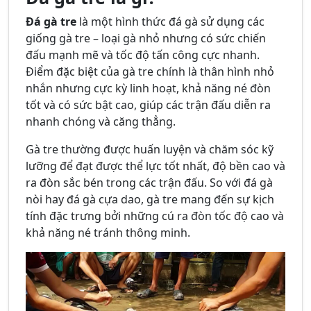
Đá gà tre
là một hình thức đá gà sử dụng các
giống gà tre – loại gà nhỏ nhưng có sức chiến
đấu mạnh mẽ và tốc độ tấn công cực nhanh.
Điểm đặc biệt của gà tre chính là thân hình nhỏ
nhắn nhưng cực kỳ linh hoạt, khả năng né đòn
tốt và có sức bật cao, giúp các trận đấu diễn ra
nhanh chóng và căng thẳng.
Gà tre thường được huấn luyện và chăm sóc kỹ
lưỡng để đạt được thể lực tốt nhất, độ bền cao và
ra đòn sắc bén trong các trận đấu. So với đá gà
nòi hay đá gà cựa dao, gà tre mang đến sự kịch
tính đặc trưng bởi những cú ra đòn tốc độ cao và
khả năng né tránh thông minh.