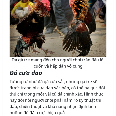
Đá gà tre mang đến cho người chơi trận đấu lôi
cuốn và hấp dẫn vô cùng
Đá cựa dao
Tương tự như đá gà cựa sắt, nhưng gà tre sẽ
được trang bị cựa dao sắc bén, có thể hạ gục đối
thủ chỉ trong một vài cú đá chính xác. Hình thức
này đòi hỏi người chơi phải nắm rõ kỹ thuật thi
đấu, chiến thuật và khả năng nhận định tình
huống để đặt cược hiệu quả.