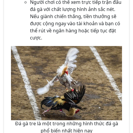
Người chơi có thể xem trực tiếp trận đấu
đá gà với chất lượng hình ảnh sắc nét.
Nếu giành chiến thắng, tiền thưởng sẽ
được cộng ngay vào tài khoản và bạn có
thể rút về ngân hàng hoặc tiếp tục đặt
cược.
Đá gà tre là một trong những hình thức đá gà
phổ biến nhất hiện nay