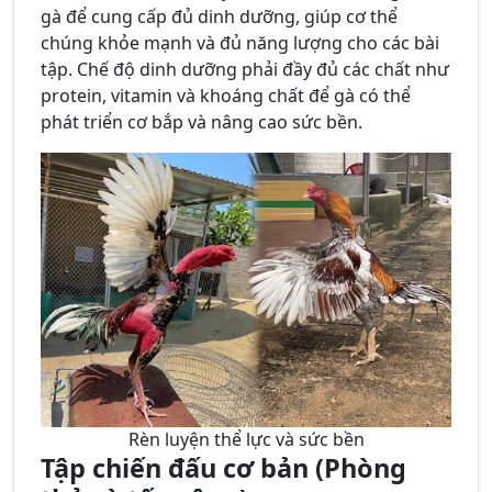
gà để cung cấp đủ dinh dưỡng, giúp cơ thể
chúng khỏe mạnh và đủ năng lượng cho các bài
tập. Chế độ dinh dưỡng phải đầy đủ các chất như
protein, vitamin và khoáng chất để gà có thể
phát triển cơ bắp và nâng cao sức bền.
Rèn luyện thể lực và sức bền
Tập chiến đấu cơ bản (Phòng