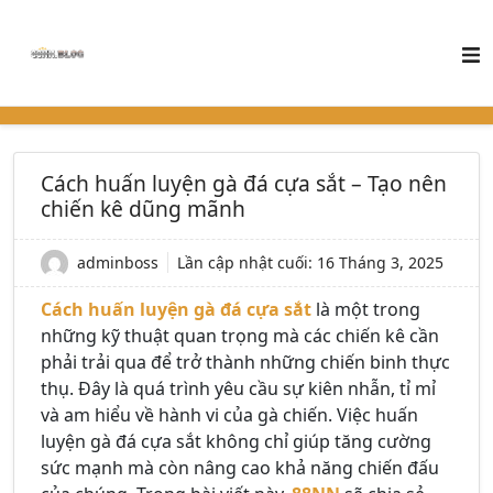
Cách huấn luyện gà đá cựa sắt – Tạo nên
chiến kê dũng mãnh
adminboss
Lần cập nhật cuối:
16 Tháng 3, 2025
Cách huấn luyện gà đá cựa sắt
là một trong
những kỹ thuật quan trọng mà các chiến kê cần
phải trải qua để trở thành những chiến binh thực
thụ. Đây là quá trình yêu cầu sự kiên nhẫn, tỉ mỉ
và am hiểu về hành vi của gà chiến. Việc huấn
luyện gà đá cựa sắt không chỉ giúp tăng cường
sức mạnh mà còn nâng cao khả năng chiến đấu