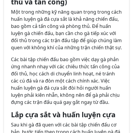
thủ và tấn công)
Một trong những kỹ năng quan trọng trong cách
huấn luyện gà đá cựa sắt là khả năng chiến đấu,
bao gồm cả tấn công và phòng thủ. Để huấn
luyện gà chiến đấu, bạn cần cho gà tiếp xúc với
đối thủ trong các trận đấu tập để giúp chúng làm
quen với không khí của những trận chiến thật sự.
Các bài tập chiến đấu bao gồm việc dạy gà phản
ứng nhanh nhạy với các chiêu thức tấn công của
đối thủ, học cách di chuyển linh hoạt, né tránh
các cú đá và ra đòn một cách chính xác. Việc
huấn luyện gà đá cựa sắt đòi hỏi người huấn
luyện phải kiên nhẫn, không nên để gà phải chịu
đựng các trận đấu quá gay gắt ngay từ đầu.
Lắp cựa sắt và huấn luyện cựa
Sau khi gà đã quen với các bài tập chiến đấu cơ
bản, bước tiếp theo trong cách huấn luyện gà đá