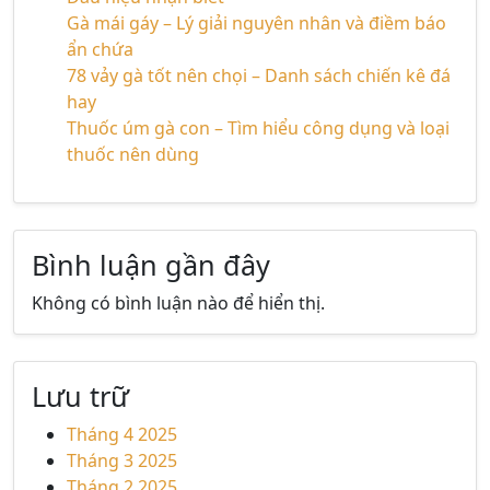
Gà mái gáy – Lý giải nguyên nhân và điềm báo
ẩn chứa
78 vảy gà tốt nên chọi – Danh sách chiến kê đá
hay
Thuốc úm gà con – Tìm hiểu công dụng và loại
thuốc nên dùng
Bình luận gần đây
Không có bình luận nào để hiển thị.
Lưu trữ
Tháng 4 2025
Tháng 3 2025
Tháng 2 2025