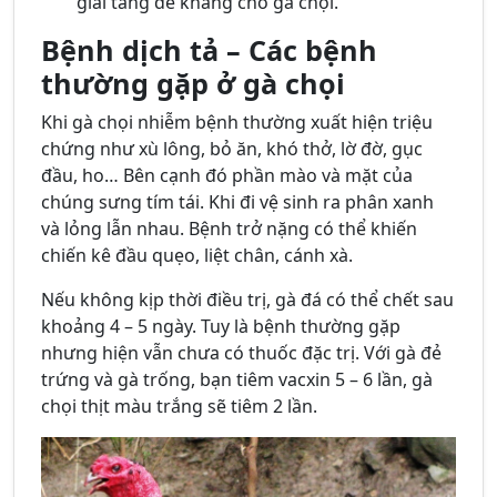
giải tăng đề kháng cho gà chọi.
Bệnh dịch tả – Các bệnh
thường gặp ở gà chọi
Khi gà chọi nhiễm bệnh thường xuất hiện triệu
chứng như xù lông, bỏ ăn, khó thở, lờ đờ, gục
đầu, ho… Bên cạnh đó phần mào và mặt của
chúng sưng tím tái. Khi đi vệ sinh ra phân xanh
và lỏng lẫn nhau. Bệnh trở nặng có thể khiến
chiến kê đầu quẹo, liệt chân, cánh xà.
Nếu không kịp thời điều trị, gà đá có thể chết sau
khoảng 4 – 5 ngày. Tuy là bệnh thường gặp
nhưng hiện vẫn chưa có thuốc đặc trị. Với gà đẻ
trứng và gà trống, bạn tiêm vacxin 5 – 6 lần, gà
chọi thịt màu trắng sẽ tiêm 2 lần.