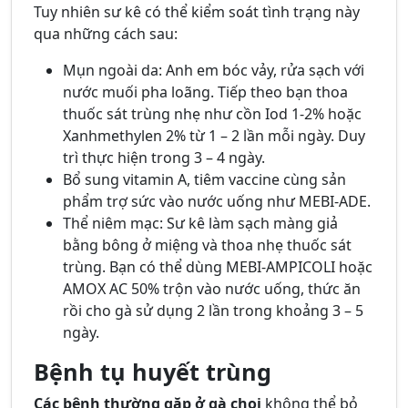
Tuy nhiên sư kê có thể kiểm soát tình trạng này
qua những cách sau:
Mụn ngoài da: Anh em bóc vảy, rửa sạch với
nước muối pha loãng. Tiếp theo bạn thoa
thuốc sát trùng nhẹ như cồn Iod 1-2% hoặc
Xanhmethylen 2% từ 1 – 2 lần mỗi ngày. Duy
trì thực hiện trong 3 – 4 ngày.
Bổ sung vitamin A, tiêm vaccine cùng sản
phẩm trợ sức vào nước uống như MEBI-ADE.
Thể niêm mạc: Sư kê làm sạch màng giả
bằng bông ở miệng và thoa nhẹ thuốc sát
trùng. Bạn có thể dùng MEBI-AMPICOLI hoặc
AMOX AC 50% trộn vào nước uống, thức ăn
rồi cho gà sử dụng 2 lần trong khoảng 3 – 5
ngày.
Bệnh tụ huyết trùng
Các bệnh thường gặp ở gà chọi
không thể bỏ