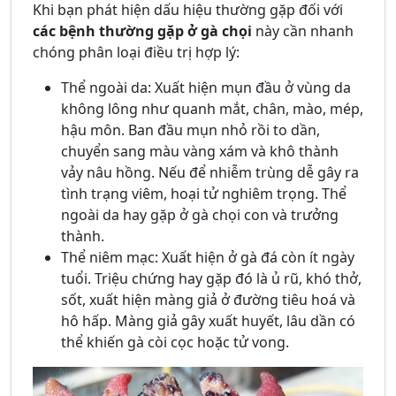
Khi bạn phát hiện dấu hiệu thường gặp đối với
các bệnh thường gặp ở gà chọi
này cần nhanh
chóng phân loại điều trị hợp lý:
Thể ngoài da: Xuất hiện mụn đầu ở vùng da
không lông như quanh mắt, chân, mào, mép,
hậu môn. Ban đầu mụn nhỏ rồi to dần,
chuyển sang màu vàng xám và khô thành
vảy nâu hồng. Nếu để nhiễm trùng dễ gây ra
tình trạng viêm, hoại tử nghiêm trọng. Thể
ngoài da hay gặp ở gà chọi con và trưởng
thành.
Thể niêm mạc: Xuất hiện ở gà đá còn ít ngày
tuổi. Triệu chứng hay gặp đó là ủ rũ, khó thở,
sốt, xuất hiện màng giả ở đường tiêu hoá và
hô hấp. Màng giả gây xuất huyết, lâu dần có
thể khiến gà còi cọc hoặc tử vong.